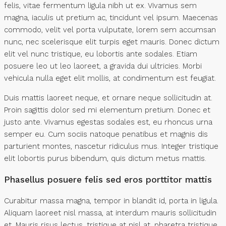
felis, vitae fermentum ligula nibh ut ex. Vivamus sem
magna, iaculis ut pretium ac, tincidunt vel ipsum. Maecenas
commodo, velit vel porta vulputate, lorem sem accumsan
nunc, nec scelerisque elit turpis eget mauris. Donec dictum
elit vel nunc tristique, eu lobortis ante sodales. Etiam
posuere leo ut leo laoreet, a gravida dui ultricies. Morbi
vehicula nulla eget elit mollis, at condimentum est feugiat.
Duis mattis laoreet neque, et ornare neque sollicitudin at.
Proin sagittis dolor sed mi elementum pretium. Donec et
justo ante. Vivamus egestas sodales est, eu rhoncus urna
semper eu. Cum sociis natoque penatibus et magnis dis
parturient montes, nascetur ridiculus mus. Integer tristique
elit lobortis purus bibendum, quis dictum metus mattis.
Phasellus posuere felis sed eros porttitor mattis
Curabitur massa magna, tempor in blandit id, porta in ligula.
Aliquam laoreet nisl massa, at interdum mauris sollicitudin
et. Mauris risus lectus, tristique at nisl at, pharetra tristique