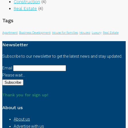
Construction
(4)
Real Estate
(4)
Tags
Apartment
Business Development
House for families
Houzez
Luxury
Real Estate
Newsletter
Subscribe to our newsletter to get the latest news and stay updated.
Email
Please wait...
Thank you for sign up!
About us
About us
Advertise with us