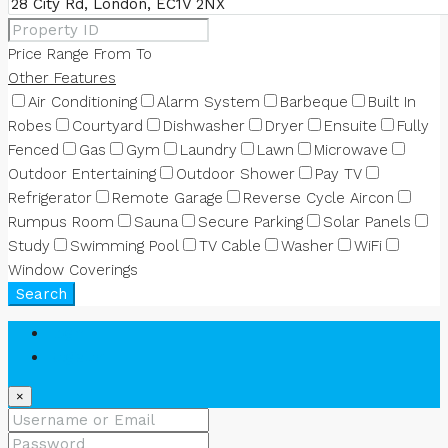
Price Range
From
To
Other Features
Air Conditioning
Alarm System
Barbeque
Built In
Robes
Courtyard
Dishwasher
Dryer
Ensuite
Fully
Fenced
Gas
Gym
Laundry
Lawn
Microwave
Outdoor Entertaining
Outdoor Shower
Pay TV
Refrigerator
Remote Garage
Reverse Cycle Aircon
Rumpus Room
Sauna
Secure Parking
Solar Panels
Study
Swimming Pool
TV Cable
Washer
WiFi
Window Coverings
Search
Login
Register
×