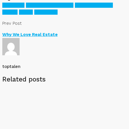
Apartment
Business Development
House for families
Houzez
Luxury
Real Estate
Prev Post
Why We Love Real Estate
toptalen
Related posts