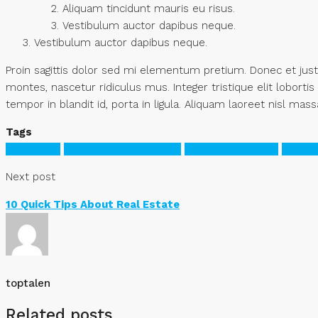
Aliquam tincidunt mauris eu risus.
Vestibulum auctor dapibus neque.
Vestibulum auctor dapibus neque.
Proin sagittis dolor sed mi elementum pretium. Donec et jus
montes, nascetur ridiculus mus. Integer tristique elit lobort
tempor in blandit id, porta in ligula. Aliquam laoreet nisl mass
Tags
Apartment
Business Development
House for families
Houze
Next post
10 Quick Tips About Real Estate
toptalen
Related posts