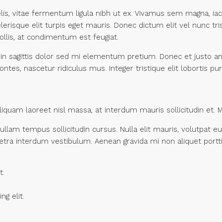
felis, vitae fermentum ligula nibh ut ex. Vivamus sem magna, i
risque elit turpis eget mauris. Donec dictum elit vel nunc tris
 mollis, at condimentum est feugiat.
Proin sagittis dolor sed mi elementum pretium. Donec et justo
ntes, nascetur ridiculus mus. Integer tristique elit lobortis 
iquam laoreet nisl massa, at interdum mauris sollicitudin et. Mau
Nullam tempus sollicitudin cursus. Nulla elit mauris, volutpat eu
tra interdum vestibulum. Aenean gravida mi non aliquet porttit
t.
g elit.