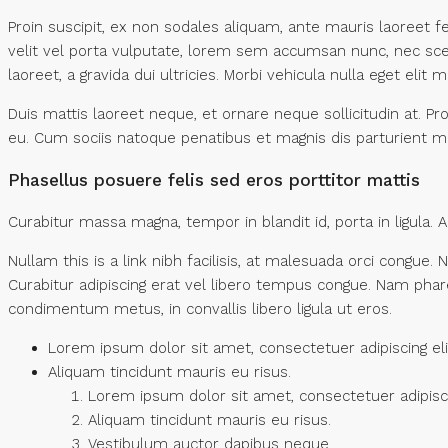
Proin suscipit, ex non sodales aliquam, ante mauris laoreet 
velit vel porta vulputate, lorem sem accumsan nunc, nec scele
laoreet, a gravida dui ultricies. Morbi vehicula nulla eget elit
Duis mattis laoreet neque, et ornare neque sollicitudin at. 
eu. Cum sociis natoque penatibus et magnis dis parturient mo
Phasellus posuere felis sed eros porttitor mattis
Curabitur massa magna, tempor in blandit id, porta in ligula. Al
Nullam this is a link nibh facilisis, at malesuada orci congue. 
Curabitur adipiscing erat vel libero tempus congue. Nam phare
condimentum metus, in convallis libero ligula ut eros.
Lorem ipsum dolor sit amet, consectetuer adipiscing eli
Aliquam tincidunt mauris eu risus.
Lorem ipsum dolor sit amet, consectetuer adipiscin
Aliquam tincidunt mauris eu risus.
Vestibulum auctor dapibus neque.