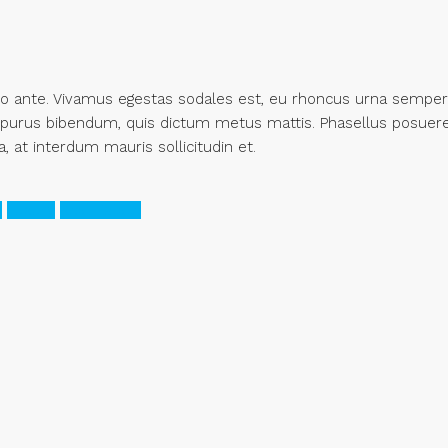
to ante. Vivamus egestas sodales est, eu rhoncus urna semper
is purus bibendum, quis dictum metus mattis. Phasellus posuere
a, at interdum mauris sollicitudin et.
z
Luxury
Real Estate