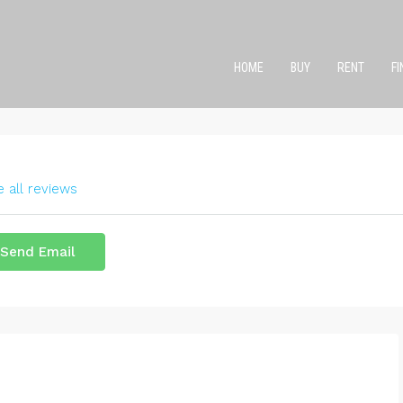
HOME
BUY
RENT
F
 all reviews
Send Email