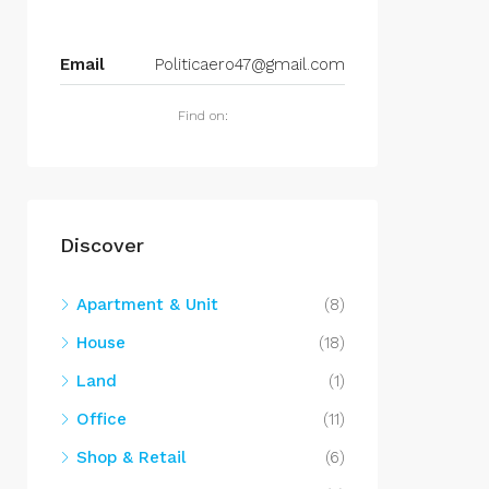
Email
Politicaero47@gmail.com
Find on:
Discover
Apartment & Unit
(8)
House
(18)
Land
(1)
Office
(11)
Shop & Retail
(6)