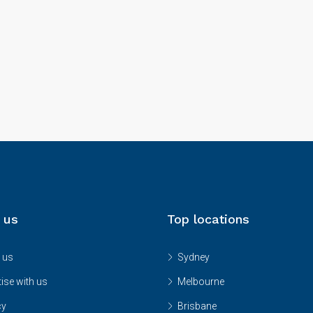
 us
Top locations
 us
Sydney
ise with us
Melbourne
cy
Brisbane